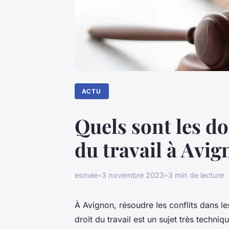
ACTU
Quels sont les d
du travail à Avig
esmée
•
3 novembre 2023
•
3 min de lecture
À Avignon, résoudre les conflits dans les 
droit du travail est un sujet très techni