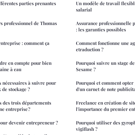
fférentes parties prenantes
Un modèle de travail flexibl
salarial
rs professionnel de Thomas
Assurance professionnelle p
: les garanties possibles
entreprise : comment ça
Comment fonctionne une ag
etraduction ?
ndre en compte pour bien
Pourquoi suivre un stage d
taine à eau
Sesame ?
s nécessaires à suivre pour
Pourquoi et comment opter 
x de stockage ?
d'un carnet de note publicit
es des trois départements
Freelance en création de site
ne entreprise ?
l'importance du premier en
pour devenir entrepreneur ?
Pourquoi utiliser des gyrop
vigiflash ?