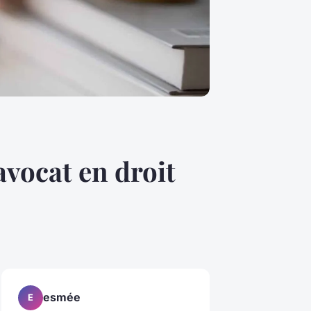
avocat en droit
esmée
E