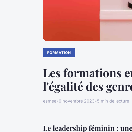
FORMATION
Les formations e
l'égalité des gen
esmée
•
6 novembre 2023
•
5 min de lecture
Le leadership féminin : une