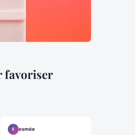
 favoriser
esmée
E