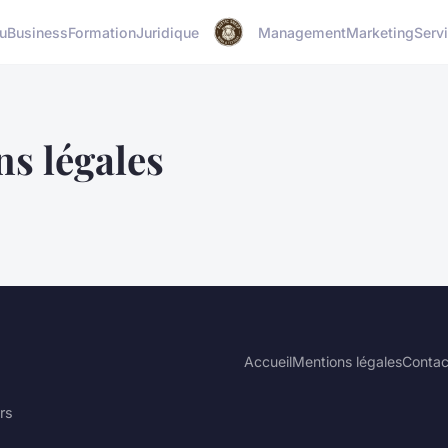
u
Business
Formation
Juridique
Management
Marketing
Serv
s légales
Accueil
Mentions légales
Contac
rs