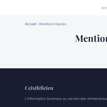
Act
Accueil
›
Mentions légales
Mention
Ccistfelicien
L'information business au service des entrepreneu