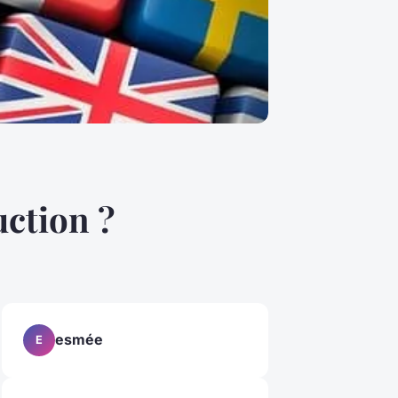
ction ?
esmée
E