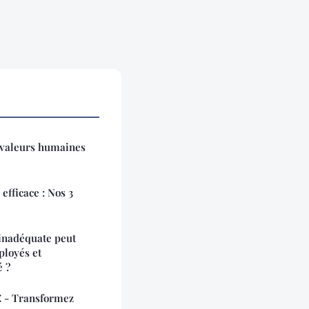
s valeurs humaines
efficace : Nos 3
inadéquate peut
ployés et
é ?
€ - Transformez