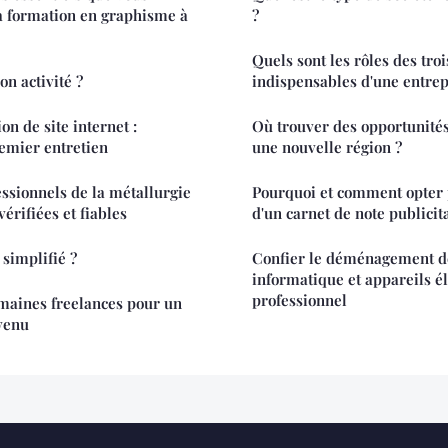
a formation en graphisme à
?
Quels sont les rôles des tr
n activité ?
indispensables d'une entrep
on de site internet :
Où trouver des opportunités
emier entretien
une nouvelle région ?
ssionnels de la métallurgie
Pourquoi et comment opter 
vérifiées et fiables
d'un carnet de note publicit
 simplifié ?
Confier le déménagement de
informatique et appareils é
professionnel
maines freelances pour un
venu