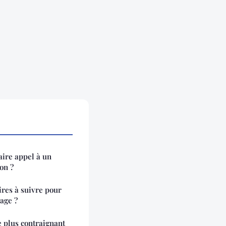
aire appel à un
on ?
ires à suivre pour
age ?
le plus contraignant