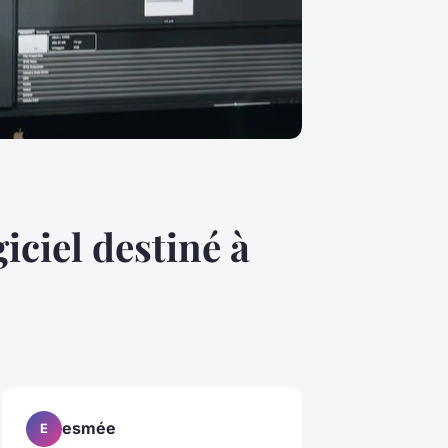
iciel destiné à
esmée
E