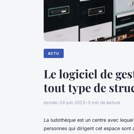
ACTU
Le logiciel de ge
tout type de stru
esmée
•
24 juin 2023
•
3 min de lecture
La ludothèque est un centre avec lequel
personnes qui dirigent cet espace sont a