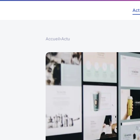
Act
Accueil
›
Actu