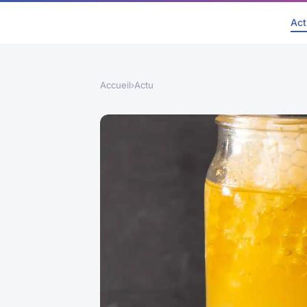
Act
Accueil
›
Actu