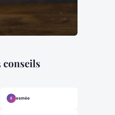
3 conseils
esmée
E