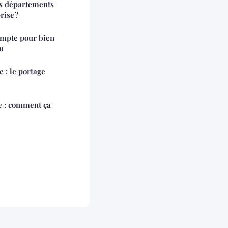
ois départements
rise ?
ompte pour bien
u
e : le portage
e : comment ça