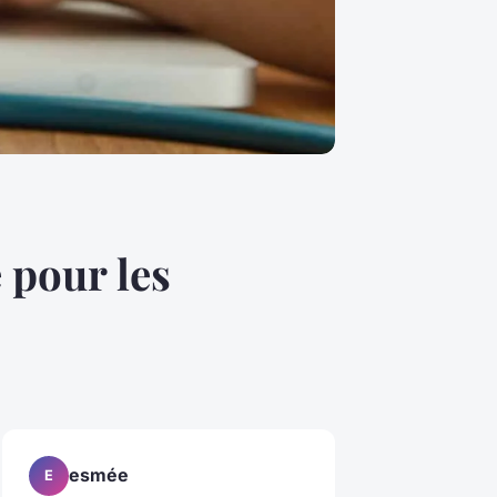
 pour les
esmée
E