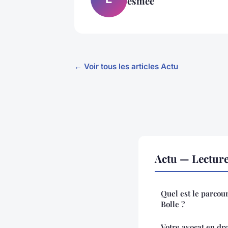
esmée
← Voir tous les articles Actu
Actu — Lectur
Quel est le parcou
Bolle ?
Votre avocat en dr